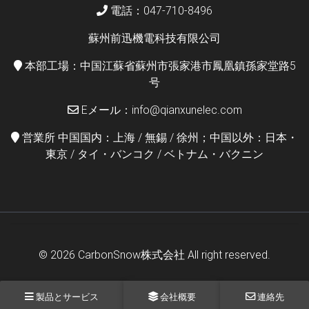
電話：047-710-8496
蘇州前迅機電科技有限公司
本部工場：中国江蘇省蘇州市張家港市鳳凰鎮孫家堂路5
号
Eメール：info@qianxunelec.com
営業所 中国国内：上海 / 無錫 / 徐州；中国以外：日本・
東京 / タイ・バンコク / ベトナム・バクニン
© 2026
CarbonSnow株式会社
All right reserved.
製品とサービス
会社概要
連絡先